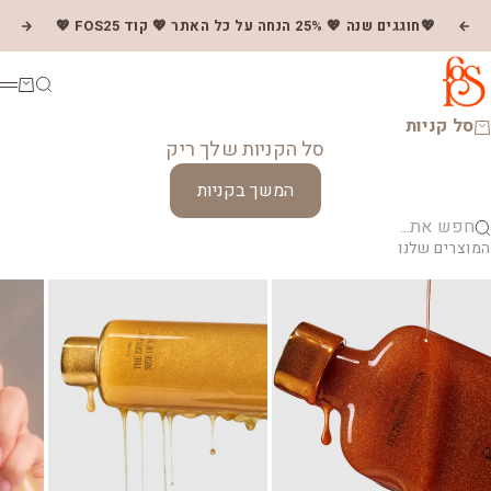
ילוג לתוכן
💖חוגגים שנה 💖 25% הנחה על כל האתר 💖 קוד FOS25 💖
הקודם
הבא
✨ FOS Glow 
חיפוש
סל קנ
ת
סל קניות
סל הקניות שלך ריק
המשך בקניות
פש את...
המוצרים שלנו